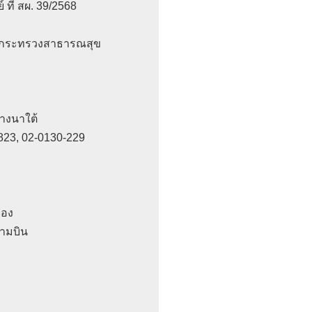
ที่ สผ. 39/2568

ระทรวงสาธารณสุข

งนาใต้

23, 02-0130-229

อง

ามบิน
