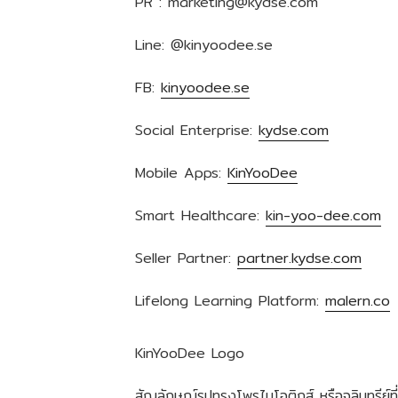
PR : marketing@kydse.com
Line: @kinyoodee.se
FB:
kinyoodee.se
Social Enterprise:
kydse.com
Mobile Apps:
KinYooDee
Smart Healthcare:
kin-yoo-dee.com
Seller Partner:
partner.kydse.com
Lifelong Learning Platform:
malern.co
KinYooDee Logo
สัญลักษณ์รูปทรงโพรไบโอติกส์ หรือจุลินทรีย์ที