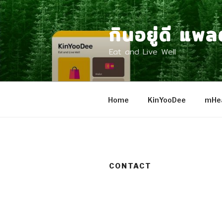
Skip
to
กินอยู่ดี แพ
content
Eat and Live Well
Home
KinYooDee
mHea
CONTACT