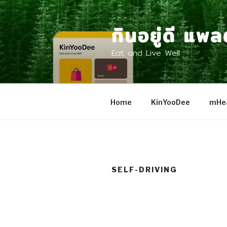
Skip
to
กินอยู่ดี แพ
content
Eat and Live Well
Home
KinYooDee
mHea
SELF-DRIVING