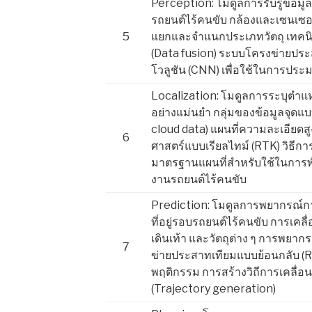
Perception: โมดูลการรับรู้ข้อมูลวั
รถยนต์ไร้คนขับ กล้องและเซนเซอ
5
แยกและจำแนกประเภทวัตถุ เทคน
(Data fusion) ระบบโครงข่ายป
โวลูชัน (CNN) เพื่อใช้ในการปร
Localization: โมดูลการระบุตำแ
อย่างแม่นยำ กลุ่มของข้อมูลจุดแบ
cloud data) แผนที่ความละเอียดส
6
ศาสตร์แบบเรียลไทม์ (RTK) วิธีก
มาตรฐานแผนที่สำหรับใช้ในการ
งานรถยนต์ไร้คนขับ
Prediction: โมดูลการพยากรณ์การ
ที่อยู่รอบรถยนต์ไร้คนขับ การเคลื
เดินเท้า และวัตถุต่าง ๆ การพยา
7
ข่ายประสาทเทียมแบบย้อนกลับ (
พฤติกรรม การสร้างวิถีการเคลื่อนท
(Trajectory generation)