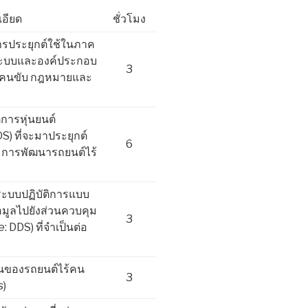
เอียด
ชั่วโมง
ารประยุกต์ใช้ในภาค
ะบบและองค์ประกอบ
3
ร้คนขับ กฎหมายและ
ิการหุ่นยนต์
) ที่จะมาประยุกต์
6
มการพัฒนารถยนต์ไร้
ระบบปฏิบัติการแบบ
อมูลไปยังส่วนควบคุม
3
: DDS) ที่จำเป็นต่อ
อนของรถยนต์ไร้คน
3
s)