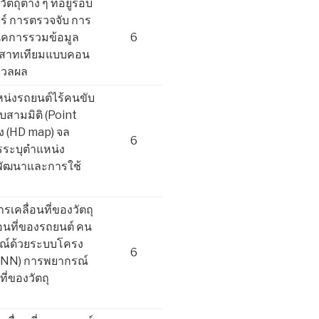
ตถุต่าง ๆ ที่อยู่รอบ
ร์ การตรวจจับ การ
ิคการรวมข้อมูล
6
ระสาทเทียมแบบคอน
ะมวลผล
หน่งรถยนต์ไร้คนขับ
บสามมิติ (Point
ูง (HD map) จล
6
ารระบุตำแหน่ง
พัฒนาและการใช้
เคลื่อนที่ของวัตถุ
่อนที่ของรถยนต์ คน
กรณ์ด้วยระบบโครง
6
RNN) การพยากรณ์
ี่ของวัตถุ