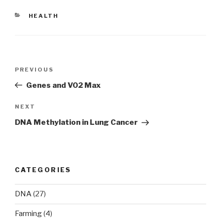
CATEGORIES
HEALTH
Post
Previous
PREVIOUS
navigation
Post
Genes and VO2 Max
Next
NEXT
Post
DNA Methylation in Lung Cancer
CATEGORIES
DNA
(27)
Farming
(4)