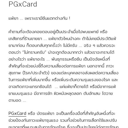
ON
PGxCard
แพ้ยา … เพราะเรามียีนแตกต่างกัน !
คำถามที่จะต้องคอยตอบอยู่เป็นประจำเมื่อไปพบแพทย์ หรือ
เภสัชกรที่ร้านขายยา … แพ้ยาตัวไหนบ้างคะ ถ้าไม่เคยมีประวัติแพ้
ยามาก่อน ก็ตอบกลับทุกครั้งว่า ไม่มีครับ … จริง ๆ แล้วควรจะ
ตอบว่า “ไม่ทราบครับ” น่าจะถูกต้องมากกว่า แล้วเราจะทราบได้
อย่างไรว่า แพ้ยาอะไร … พันธุกรรมหรือยีน เป็นปัจจัยหนึ่งที่
สำคัญที่จะช่วยบ่งชี้ถึงความเสี่ยงต่อการแพ้ยา นอกจากนี้ ภาวะ
สุขภาพ (โรค/ประจำตัว) ของแต่ละบุคคลอาจส่งผลต่อความเสี่ยง
ในการแพ้ยาที่เพิ่มมากขึ้น หรือเพิ่มระดับความรุนแรงของโรค และ
อาจเกิดภาวะแทรกซ้อนได้ … แค่แพ้ยาก็ตายได้ หรือมีอาการแพ้
ยาแบบรุนแรง มีอาการชัก ผิวหนังหลุดลอก ตับอักเสบ ไตวาย
ตาบอด …
PGxCard
หรือ บัตรแพ้ยา จะเป็นเครื่องมือที่สำคัญอันหนึ่งที่จะ
ช่วยป้องกันภาวะแพ้ยารุนแรง รวมทั้งช่วยในการเลือกใช้และปรับ
ขนาดยาที่เหมาะสมในการรักษาโรค ซึ่งจะเป็นประโยชน์ต่อการรักษา